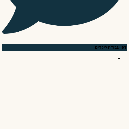
דפי עבודה לילדים
בריין באז