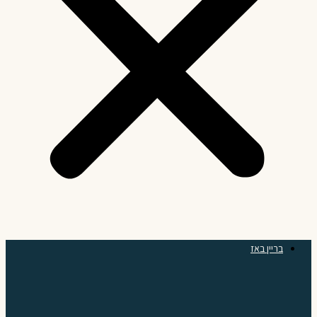
בריין באז