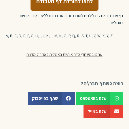
לחצו להורדת דף העבודה
דף עבודה באנגלית לילדים להורדה והדפסה בחינם ללימוד סדר אותיות
באנגלית.
A, B, C, D, E, F, G, H, I, J, K, L, M, N, O, P, Q, R, S, T, U, V, W, X, Y, Z
שחקו במשחקי סדר אותיות באנגלית באתר לומדניה
רוצה לשתף חבר\ה?
שלח בוואטסאפ
שתף בפייסבוק
שלח במייל