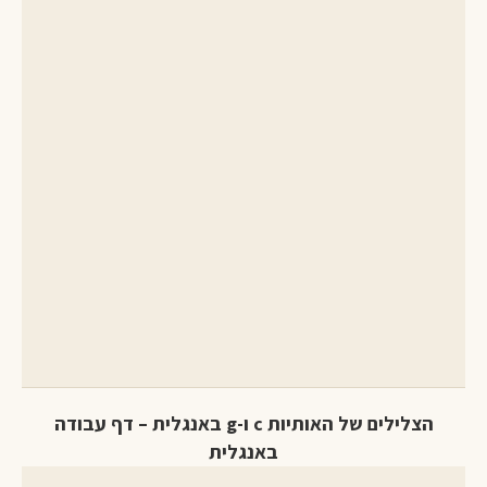
הצלילים של האותיות c ו-g באנגלית – דף עבודה
באנגלית