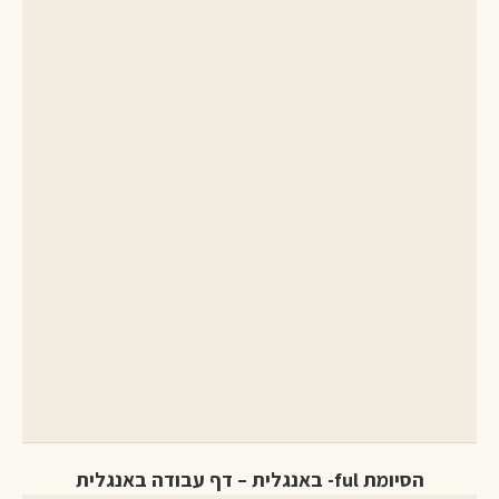
הסיומת ful- באנגלית – דף עבודה באנגלית